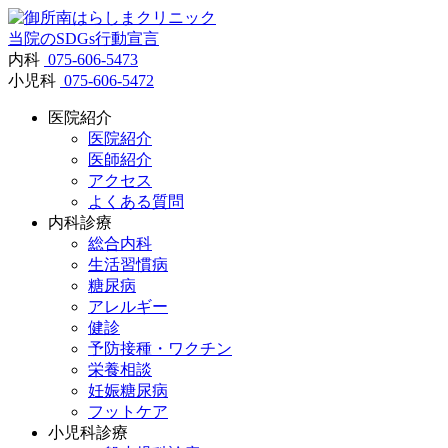
当院のSDGs行動宣言
内科
075-606-5473
小児科
075-606-5472
医院紹介
医院紹介
医師紹介
アクセス
よくある質問
内科診療
総合内科
生活習慣病
糖尿病
アレルギー
健診
予防接種・ワクチン
栄養相談
妊娠糖尿病
フットケア
小児科診療