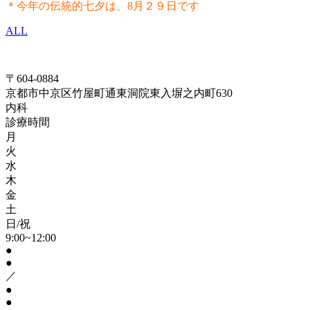
＊今年の伝統的七夕は、8月２９日です
ALL
〒604-0884
京都市中京区竹屋町通東洞院東入塀之内町630
内科
診療時間
月
火
水
木
金
土
日/祝
9:00~12:00
●
●
／
●
●