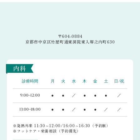
〒604-0884
京都市中京区竹屋町通東洞院東入塀之内町630
内科
診療時間
月
火
水
木
金
土
日/祝
9:00~12:00
●
●
／
●
●
●
／
13:00~18:00
●
●
／
●
●
／
／
※発熱外来 11:30～12:00/16:00～16:30（予約制）
※フットケア・栄養相談（予約優先）