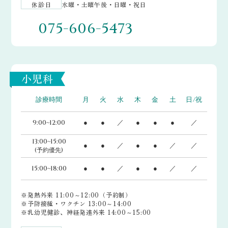
休診日
水曜・土曜午後・日曜・祝日
075-606-5473
小児科
診療時間
月
火
水
木
金
土
日/祝
9:00~12:00
●
●
／
●
●
●
／
13:00~15:00
●
●
／
●
●
／
／
(予約優先)
15:00~18:00
●
●
／
●
●
／
／
※発熱外来 11:00～12:00（予約制）
※予防接種・ワクチン 13:00～14:00
※乳幼児健診、神経発達外来 14:00～15:00