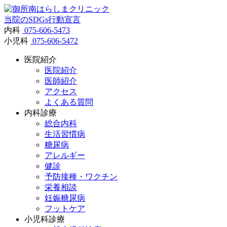
当院のSDGs行動宣言
内科
075-606-5473
小児科
075-606-5472
医院紹介
医院紹介
医師紹介
アクセス
よくある質問
内科診療
総合内科
生活習慣病
糖尿病
アレルギー
健診
予防接種・ワクチン
栄養相談
妊娠糖尿病
フットケア
小児科診療