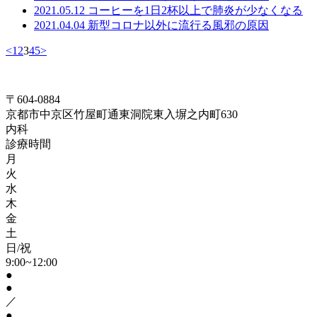
2021.05.12
コーヒーを1日2杯以上で肺炎が少なくなる
2021.04.04
新型コロナ以外に流行る風邪の原因
<
1
2
3
4
5
>
〒604-0884
京都市中京区竹屋町通東洞院東入塀之内町630
内科
診療時間
月
火
水
木
金
土
日/祝
9:00~12:00
●
●
／
●