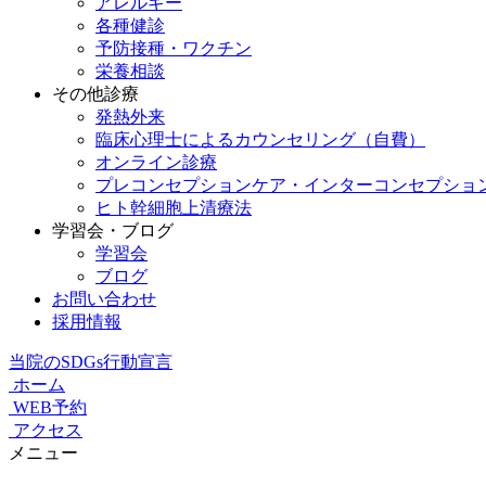
アレルギー
各種健診
予防接種・ワクチン
栄養相談
その他診療
発熱外来
臨床心理士によるカウンセリング（自費）
オンライン診療
プレコンセプションケア・インターコンセプショ
ヒト幹細胞上清療法
学習会・ブログ
学習会
ブログ
お問い合わせ
採用情報
当院のSDGs行動宣言
ホーム
WEB予約
アクセス
メニュー