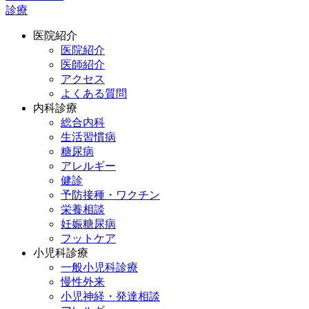
診療
医院紹介
医院紹介
医師紹介
アクセス
よくある質問
内科診療
総合内科
生活習慣病
糖尿病
アレルギー
健診
予防接種・ワクチン
栄養相談
妊娠糖尿病
フットケア
小児科診療
一般小児科診療
慢性外来
小児神経・発達相談