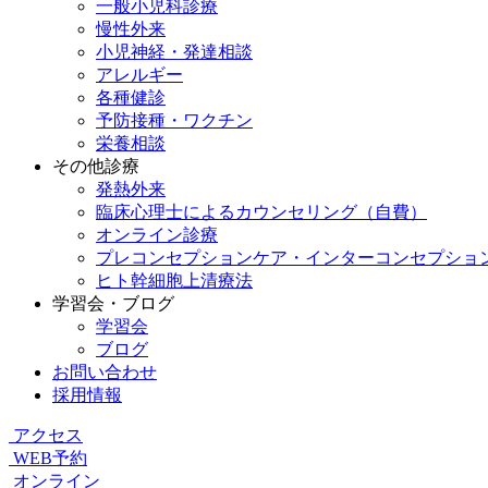
一般小児科診療
慢性外来
小児神経・発達相談
アレルギー
各種健診
予防接種・ワクチン
栄養相談
その他診療
発熱外来
臨床心理士によるカウンセリング（自費）
オンライン診療
プレコンセプションケア・インターコンセプショ
ヒト幹細胞上清療法
学習会・ブログ
学習会
ブログ
お問い合わせ
採用情報
アクセス
WEB予約
オンライン