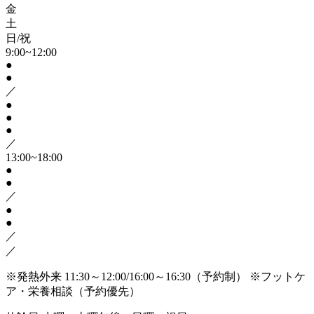
金
土
日/祝
9:00~12:00
●
●
／
●
●
●
／
13:00~18:00
●
●
／
●
●
／
／
※発熱外来 11:30～12:00/16:00～16:30（予約制）
※フットケ
ア・栄養相談（予約優先）