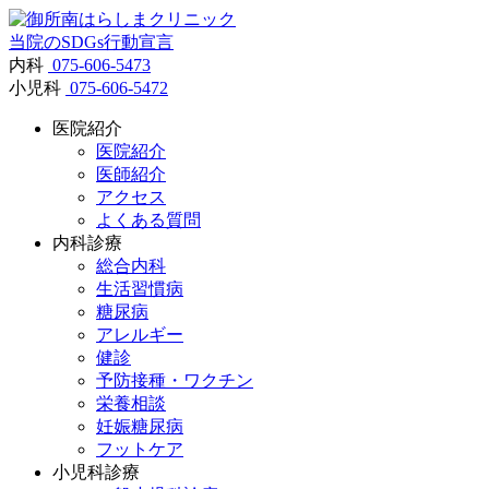
当院のSDGs行動宣言
内科
075-606-5473
小児科
075-606-5472
医院紹介
医院紹介
医師紹介
アクセス
よくある質問
内科診療
総合内科
生活習慣病
糖尿病
アレルギー
健診
予防接種・ワクチン
栄養相談
妊娠糖尿病
フットケア
小児科診療