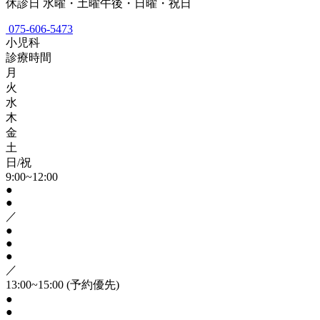
休診日
水曜・土曜午後・日曜・祝日
075-606-5473
小児科
診療時間
月
火
水
木
金
土
日/祝
9:00~12:00
●
●
／
●
●
●
／
13:00~15:00
(予約優先)
●
●