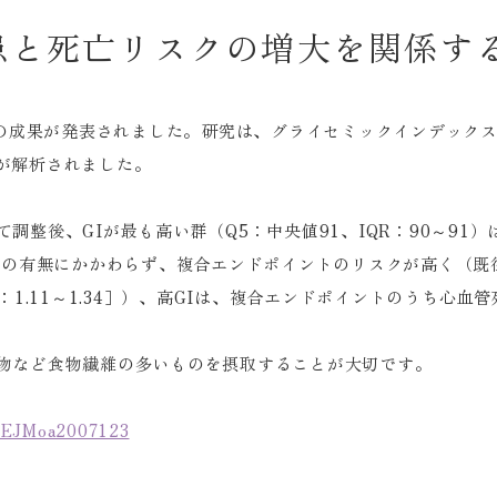
患と死亡リスクの増大を関係す
研究の成果が発表されました。研究は、グライセミックインデック
人が解析されました。
整後、GIが最も高い群（Q5：中央値91、IQR：90～91）は
の有無にかかわらず、複合エンドポイントのリスクが高く（既往ありの
％CI：1.11～1.34］）、高GIは、複合エンドポイントのうち
物など食物繊維の多いものを摂取することが大切です。
/NEJMoa2007123