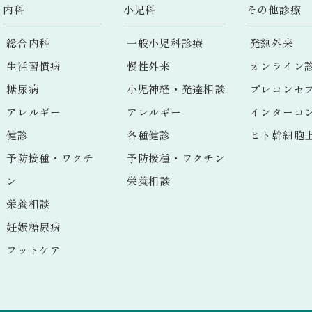
内科
小児科
その他診療
総合内科
一般小児科診療
発熱外来
生活習慣病
慢性外来
オンライン
糖尿病
小児神経・発達相談
プレコンセ
アレルギー
アレルギー
インターコ
健診
各種健診
ヒト幹細胞
予防接種・ワクチ
予防接種・ワクチン
ン
栄養相談
栄養相談
妊娠糖尿病
フットケア