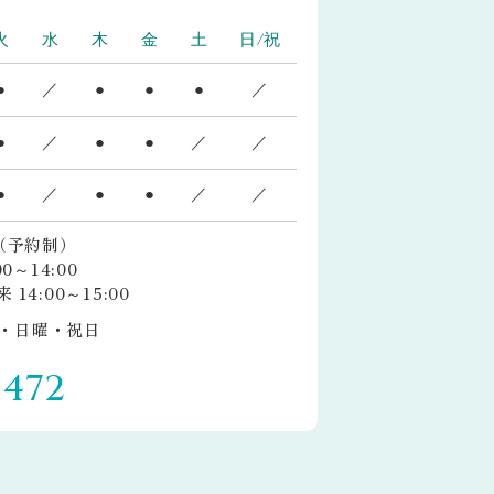
火
水
木
金
土
日/祝
●
／
●
●
●
／
●
／
●
●
／
／
●
／
●
●
／
／
0（予約制）
～14:00
4:00～15:00
・日曜・祝日
5472