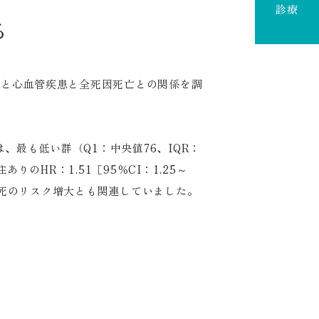
診療
る
スと心血管疾患と全死因死亡との関係を調
、最も低い群（Q1：中央値76、IQR：
HR：1.51［95％CI：1.25～
心血管死のリスク増大とも関連していました。