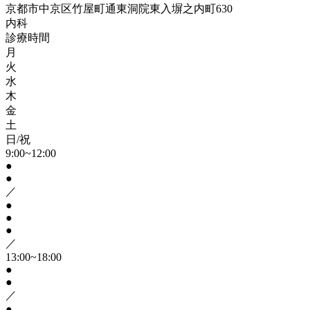
京都市中京区竹屋町通東洞院東入塀之内町630
内科
診療時間
月
火
水
木
金
土
日/祝
9:00~12:00
●
●
／
●
●
●
／
13:00~18:00
●
●
／
●