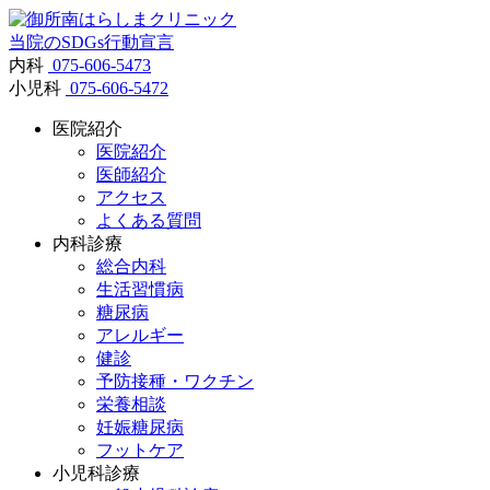
当院のSDGs行動宣言
内科
075-606-5473
小児科
075-606-5472
医院紹介
医院紹介
医師紹介
アクセス
よくある質問
内科診療
総合内科
生活習慣病
糖尿病
アレルギー
健診
予防接種・ワクチン
栄養相談
妊娠糖尿病
フットケア
小児科診療