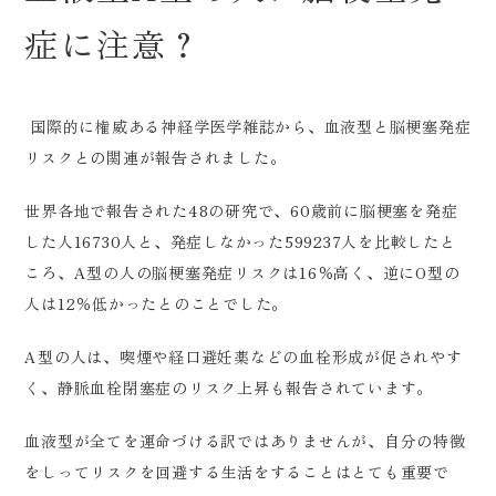
症に注意？
国際的に権威ある神経学医学雑誌から、血液型と脳梗塞発症
リスクとの関連が報告されました。
世界各地で報告された48の研究で、60歳前に脳梗塞を発症
した人16730人と、発症しなかった599237人を比較したと
ころ、A型の人の脳梗塞発症リスクは16％高く、逆にO型の
人は12％低かったとのことでした。
A型の人は、喫煙や経口避妊薬などの血栓形成が促されやす
く、静脈血栓閉塞症のリスク上昇も報告されています。
血液型が全てを運命づける訳ではありませんが、自分の特徴
をしってリスクを回避する生活をすることはとても重要で