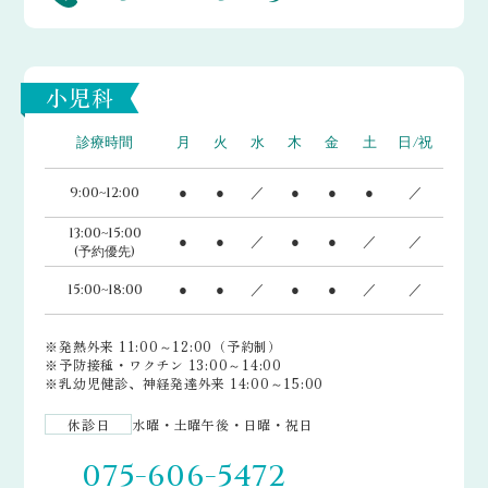
小児科
診療時間
月
火
水
木
金
土
日/祝
9:00~12:00
●
●
／
●
●
●
／
13:00~15:00
●
●
／
●
●
／
／
(予約優先)
15:00~18:00
●
●
／
●
●
／
／
※発熱外来 11:00～12:00（予約制）
※予防接種・ワクチン 13:00～14:00
※乳幼児健診、神経発達外来 14:00～15:00
休診日
水曜・土曜午後・日曜・祝日
075-606-5472