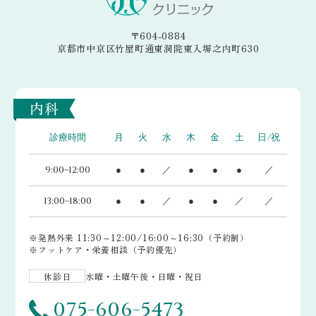
〒604-0884
京都市中京区竹屋町通東洞院東入塀之内町630
内科
診療時間
月
火
水
木
金
土
日/祝
9:00~12:00
●
●
／
●
●
●
／
13:00~18:00
●
●
／
●
●
／
／
※発熱外来 11:30～12:00/16:00～16:30（予約制）
※フットケア・栄養相談（予約優先）
休診日
水曜・土曜午後・日曜・祝日
075-606-5473