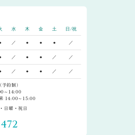
火
水
木
金
土
日/祝
●
／
●
●
●
／
●
／
●
●
／
／
●
／
●
●
／
／
0（予約制）
～14:00
4:00～15:00
・日曜・祝日
5472