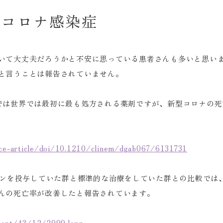
型コロナ感染症
いて大丈夫だろうかと不安に思っている患者さんも多いと思い
と言うことは報告されていません。
では世界では最初に最も処方される薬剤ですが、新型コロナの死
nce-article/doi/10.1210/clinem/dgab067/6131731
チンを投与していた群と標準的な治療をしていた群との比較では、
んの死亡率が改善したと報告されています。
ntent/43/12/2999.long