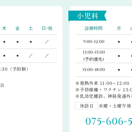
小児科
木
金
土
日/祝
診療時間
月
●
●
●
／
9:00~12:00
●
13:00~15:00
●
●
／
／
●
(予約優先)
16:30（予約制）
15:00~18:00
●
※発熱外来 11:00～12:0
日
※予防接種・ワクチン 13:00
※乳幼児健診、神経発達外来 1
休診日
水曜・土曜午後
075-606-