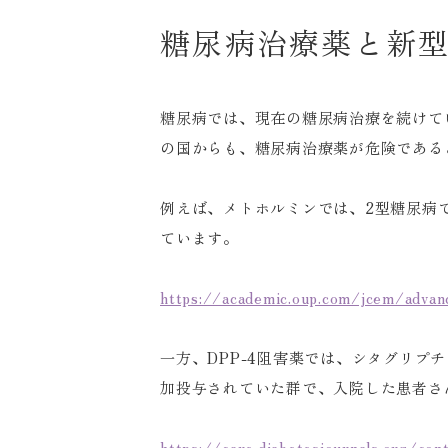
糖尿病治療薬と新
糖尿病では、現在の糖尿病治療を続けて
の国からも、糖尿病治療薬が危険である
例えば、メトホルミンでは、2型糖尿病
ています。
https://academic.oup.com/jcem/adva
一方、DPP-4阻害薬では、シタグリプ
加投与されていた群で、入院した患者さ
https://care.diabetesjournals.org/co