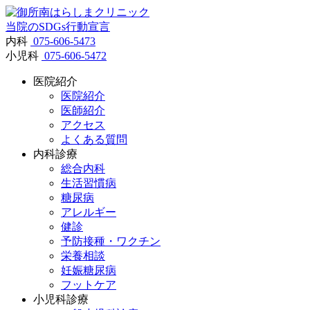
当院のSDGs行動宣言
内科
075-606-5473
小児科
075-606-5472
医院紹介
医院紹介
医師紹介
アクセス
よくある質問
内科診療
総合内科
生活習慣病
糖尿病
アレルギー
健診
予防接種・ワクチン
栄養相談
妊娠糖尿病
フットケア
小児科診療