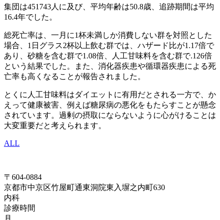
集団は451743人に及び、平均年齢は50.8歳、追跡期間は平均
16.4年でした。
総死亡率は、一月に1杯未満しか消費しない群を対照とした
場合、1日グラス2杯以上飲む群では、ハザード比が1.17倍で
あり、砂糖を含む群で1.08倍、人工甘味料を含む群で.126倍
という結果でした。また、消化器疾患や循環器疾患による死
亡率も高くなることが報告されました。
とくに人工甘味料はダイエットに有用だとされる一方で、か
えって健康被害、例えば糖尿病の悪化をもたらすことが懸念
されています。過剰の摂取にならないように心がけることは
大変重要だと考えられます。
ALL
〒604-0884
京都市中京区竹屋町通東洞院東入塀之内町630
内科
診療時間
月