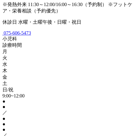
※発熱外来 11:30～12:00/16:00～16:30（予約制）
※フットケ
ア・栄養相談（予約優先）
休診日
水曜・土曜午後・日曜・祝日
075-606-5473
小児科
診療時間
月
火
水
木
金
土
日/祝
9:00~12:00
●
●
／
●
●
●
／