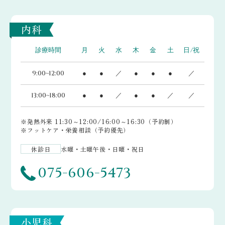
内科
診療時間
月
火
水
木
金
土
日/祝
9:00~12:00
●
●
／
●
●
●
／
13:00~18:00
●
●
／
●
●
／
／
※発熱外来 11:30～12:00/16:00～16:30（予約制）
※フットケア・栄養相談（予約優先）
休診日
水曜・土曜午後・日曜・祝日
075-606-5473
小児科