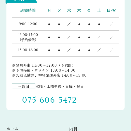
診療時間
月
火
水
木
金
土
日/祝
9:00~12:00
●
●
／
●
●
●
／
13:00~15:00
●
●
／
●
●
／
／
(予約優先)
15:00~18:00
●
●
／
●
●
／
／
※発熱外来 11:00～12:00（予約制）
※予防接種・ワクチン 13:00～14:00
※乳幼児健診、神経発達外来 14:00～15:00
休診日
水曜・土曜午後・日曜・祝日
075-606-5472
ホーム
内科