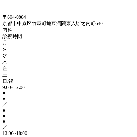
〒604-0884
京都市中京区竹屋町通東洞院東入塀之内町630
内科
診療時間
月
火
水
木
金
土
日/祝
9:00~12:00
●
●
／
●
●
●
／
13:00~18:00