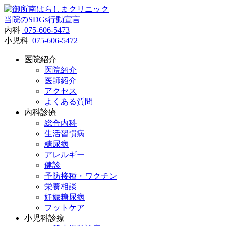
当院のSDGs行動宣言
内科
075-606-5473
小児科
075-606-5472
医院紹介
医院紹介
医師紹介
アクセス
よくある質問
内科診療
総合内科
生活習慣病
糖尿病
アレルギー
健診
予防接種・ワクチン
栄養相談
妊娠糖尿病
フットケア
小児科診療