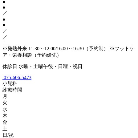
●
●
／
●
●
／
／
※発熱外来 11:30～12:00/16:00～16:30（予約制）
※フットケ
ア・栄養相談（予約優先）
休診日
水曜・土曜午後・日曜・祝日
075-606-5473
小児科
診療時間
月
火
水
木
金
土
日/祝