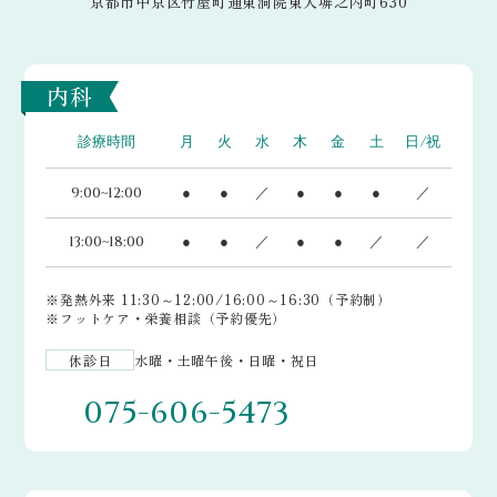
京都市中京区竹屋町通東洞院東入塀之内町630
内科
診療時間
月
火
水
木
金
土
日/祝
9:00~12:00
●
●
／
●
●
●
／
13:00~18:00
●
●
／
●
●
／
／
※発熱外来 11:30～12:00/16:00～16:30（予約制）
※フットケア・栄養相談（予約優先）
休診日
水曜・土曜午後・日曜・祝日
075-606-5473