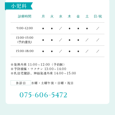
小児科
診療時間
月
火
水
木
金
土
日/祝
9:00~12:00
●
●
／
●
●
●
／
13:00~15:00
●
●
／
●
●
／
／
(予約優先)
15:00~18:00
●
●
／
●
●
／
／
※発熱外来 11:00～12:00（予約制）
※予防接種・ワクチン 13:00～14:00
※乳幼児健診、神経発達外来 14:00～15:00
休診日
水曜・土曜午後・日曜・祝日
075-606-5472