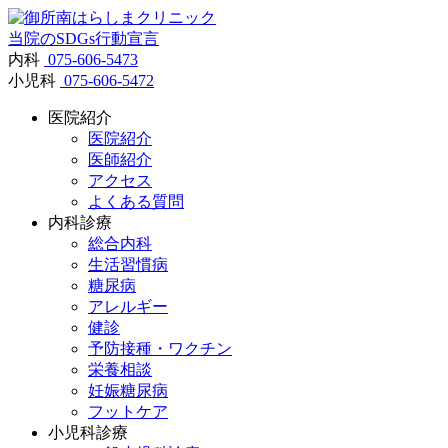
当院のSDGs行動宣言
内科
075-606-5473
小児科
075-606-5472
医院紹介
医院紹介
医師紹介
アクセス
よくある質問
内科診療
総合内科
生活習慣病
糖尿病
アレルギー
健診
予防接種・ワクチン
栄養相談
妊娠糖尿病
フットケア
小児科診療