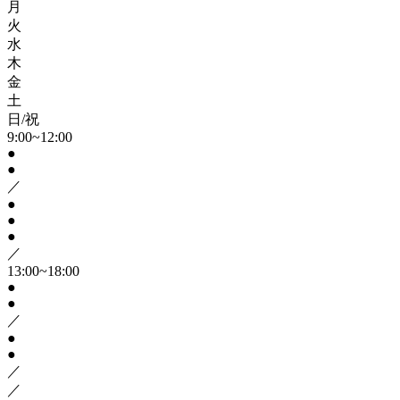
月
火
水
木
金
土
日/祝
9:00~12:00
●
●
／
●
●
●
／
13:00~18:00
●
●
／
●
●
／
／