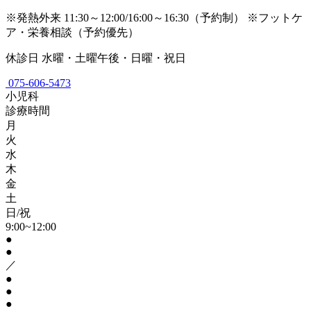
※発熱外来 11:30～12:00/16:00～16:30（予約制）
※フットケ
ア・栄養相談（予約優先）
休診日
水曜・土曜午後・日曜・祝日
075-606-5473
小児科
診療時間
月
火
水
木
金
土
日/祝
9:00~12:00
●
●
／
●
●
●