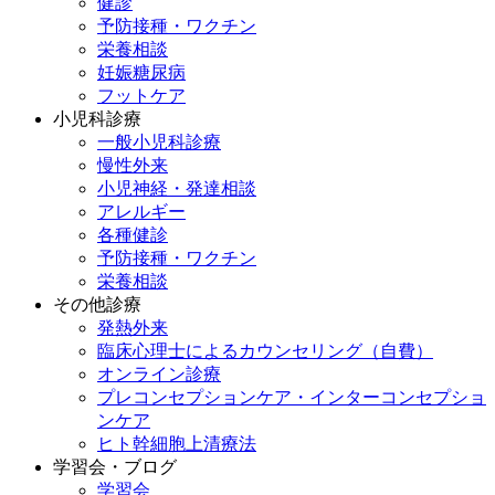
健診
予防接種・ワクチン
栄養相談
妊娠糖尿病
フットケア
小児科診療
一般小児科診療
慢性外来
小児神経・発達相談
アレルギー
各種健診
予防接種・ワクチン
栄養相談
その他診療
発熱外来
臨床心理士によるカウンセリング（自費）
オンライン診療
プレコンセプションケア・インターコンセプショ
ンケア
ヒト幹細胞上清療法
学習会・ブログ
学習会