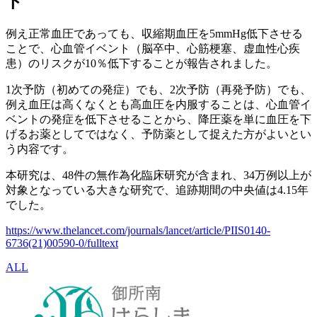
ト
例え正常血圧であっても、収縮期血圧を5mmHg低下させる
ことで、心血管イベント（脳卒中、心筋梗塞、虚血性心疾
患）のリスクが10％低下することが報告されました。
1次予防（初めての発症）でも、2次予防（再発予防）でも、
例え血圧は高くなくとも高血圧を内服することは、心血管イ
ベントの発症を低下させることから、降圧薬を単に血圧を下
げるお薬としてではなく、予防薬として捉えた方がよいとい
う内容です。
本研究は、48件の無作為化臨床研究が含まれ、34万例以上が
対象となっている大きな研究で、追跡期間の中央値は4.15年
でした。
https://www.thelancet.com/journals/lancet/article/PIIS0140-
6736(21)00590-0/fulltext
ALL