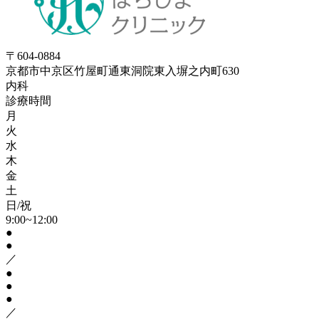
〒604-0884
京都市中京区竹屋町通東洞院東入塀之内町630
内科
診療時間
月
火
水
木
金
土
日/祝
9:00~12:00
●
●
／
●
●
●
／